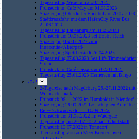
Tagesausflug Weser am 25.07.2023
Frühstück im Cafe May am 01.08.2023
Spaziergang Ohlsdorfer Friedhof am 20.07.2023
Stadtkreuzfahrt mit dem HafenCity River Bus
22.06.2023
Tagesausflug Lauenburg am 31.05.2023
Frühstück am 10.05.2023 bei Bobby Reich
Spaziergang 04.05.2023 zum
Innocentia-/Alsterpark
Spaziergang Speicherstadt 26.04.2023
Tagesausflug 27.03.2023 Sea Life Timmendorfer
Strand
Frühstück im Café Caspars am 02.03.2023
Tagesausflug 25.01.2023 Hamersen mit Bingo
2022
2-Tagereise nach Magdeburg 26.-27.11.2022 mit
Weihnachtsmarkt
Frühstück 09.11.2022 im Humboldt in Niendorf
Spaziergang 28.09.2022 Lokschuppen Aumühle
Reise Schwarzwald 11.-16.09.2022
Frühstück am 31.08.2022 im Watergate
Tagesausflug am 20.07.2022 nach Glückstadt
Frühstück 13.07.2022 in Tonndorf
Tagesausflug Zoo am Meer Bremerhaven
01.06.2022