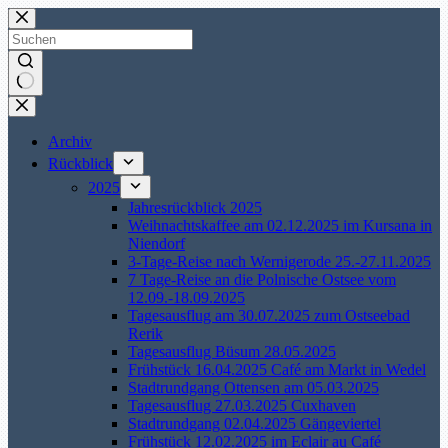
Zum
Inhalt
springen
Keine
Ergebnisse
Archiv
Rückblick
2025
Jahresrückblick 2025
Weihnachtskaffee am 02.12.2025 im Kursana in
Niendorf
3-Tage-Reise nach Wernigerode 25.-27.11.2025
7 Tage-Reise an die Polnische Ostsee vom
12.09.-18.09.2025
Tagesausflug am 30.07.2025 zum Ostseebad
Rerik
Tagesausflug Büsum 28.05.2025
Frühstück 16.04.2025 Café am Markt in Wedel
Stadtrundgang Ottensen am 05.03.2025
Tagesausflug 27.03.2025 Cuxhaven
Stadtrundgang 02.04.2025 Gängeviertel
Frühstück 12.02.2025 im Eclair au Café