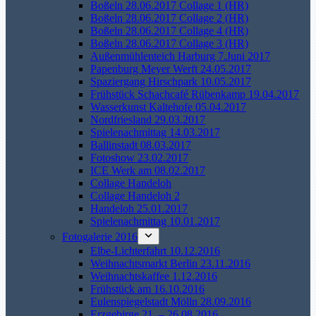
Boßeln 28.06.2017 Collage 1 (HR)
Boßeln 28.06.2017 Collage 2 (HR)
Boßeln 28.06.2017 Collage 4 (HR)
Boßeln 28.06.2017 Collage 3 (HR)
Außenmühlenteich Harburg 7.Juni 2017
Papenburg Meyer Werft 24.05.2017
Spaziergang Hirschpark 10.05.2017
Frühstück Schachcafé Rübenkamp 19.04.2017
Wasserkunst Kaltehofe 05.04.2017
Nordfriesland 29.03.2017
Spielenachmittag 14.03.2017
Ballinstadt 08.03.2017
Fotoshow 23.02.2017
ICE Werk am 08.02.2017
Collage Handeloh
Collage Handeloh 2
Handeloh 25.01.2017
Spielenachmittag 10.01.2017
Fotogalerie 2016
Elbe-Lichterfahrt 10.12.2016
Weihnachtsmarkt Berlin 23.11.2016
Weihnachtskaffee 1.12.2016
Frühstück am 16.10.2016
Eulenspiegelstadt Mölln 28.09.2016
Erzgebirge 21. – 26.08.2016