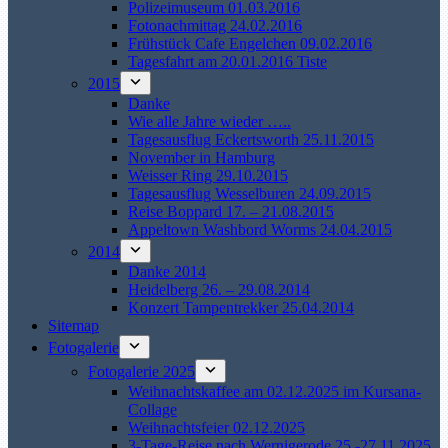
Polizeimuseum 01.03.2016
Fotonachmittag 24.02.2016
Frühstück Cafe Engelchen 09.02.2016
Tagesfahrt am 20.01.2016 Tiste
2015
Danke
Wie alle Jahre wieder …..
Tagesausflug Eckertsworth 25.11.2015
November in Hamburg
Weisser Ring 29.10.2015
Tagesausflug Wesselburen 24.09.2015
Reise Boppard 17. – 21.08.2015
Appeltown Washbord Worms 24.04.2015
2014
Danke 2014
Heidelberg 26. – 29.08.2014
Konzert Tampentrekker 25.04.2014
Sitemap
Fotogalerie
Fotogalerie 2025
Weihnachtskaffee am 02.12.2025 im Kursana-
Collage
Weihnachtsfeier 02.12.2025
3-Tage-Reise nach Wernigerode 25.-27.11.2025