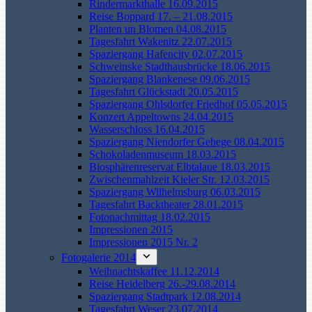
Rindermarkthalle 16.09.2015
Reise Boppard 17. – 21.08.2015
Planten un Blomen 04.08.2015
Tagesfahrt Wakenitz 22.07.2015
Spaziergang Hafencity 02.07.2015
Schweinske Stadthausbrücke 18.06.2015
Spaziergang Blankenese 09.06.2015
Tagesfahrt Glückstadt 20.05.2015
Spaziergang Ohlsdorfer Friedhof 05.05.2015
Konzert Appeltowns 24.04.2015
Wasserschloss 16.04.2015
Spaziergang Niendorfer Gehege 08.04.2015
Schokoladenmuseum 18.03.2015
Biosphärenreservat Elbtalaue 18.03.2015
Zwischenmahlzeit Kieler Str. 12.03.2015
Spaziergang Wilhelmsburg 06.03.2015
Tagesfahrt Backtheater 28.01.2015
Fotonachmittag 18.02.2015
Impressionen 2015
Impressionen 2015 Nr. 2
Fotogalerie 2014
Weihnachtskaffee 11.12.2014
Reise Heidelberg 26.-29.08.2014
Spaziergang Stadtpark 12.08.2014
Tagesfahrt Weser 23.07.2014