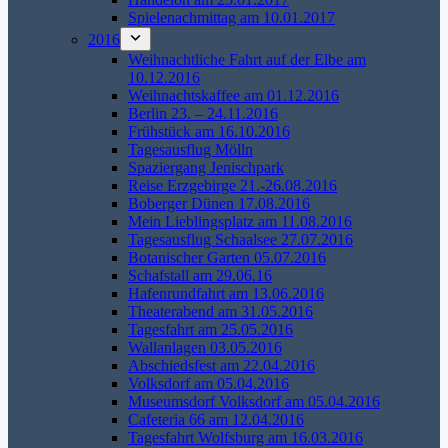
Spielenachmittag am 10.01.2017
2016
Weihnachtliche Fahrt auf der Elbe am
10.12.2016
Weihnachtskaffee am 01.12.2016
Berlin 23. – 24.11.2016
Frühstück am 16.10.2016
Tagesausflug Mölln
Spaziergang Jenischpark
Reise Erzgebirge 21.-26.08.2016
Boberger Dünen 17.08.2016
Mein Lieblingsplatz am 11.08.2016
Tagesausflug Schaalsee 27.07.2016
Botanischer Garten 05.07.2016
Schafstall am 29.06.16
Hafenrundfahrt am 13.06.2016
Theaterabend am 31.05.2016
Tagesfahrt am 25.05.2016
Wallanlagen 03.05.2016
Abschiedsfest am 22.04.2016
Volksdorf am 05.04.2016
Museumsdorf Volksdorf am 05.04.2016
Cafeteria 66 am 12.04.2016
Tagesfahrt Wolfsburg am 16.03.2016