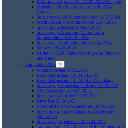
Reise in den Spessart 22.-27.09.2024 Collagen
Frühstück 1407 breakfastclub 21.08.2024
Collage
Spaziergang Loki-Schmidt-Garten 31.07.2024
Friedrichstadt & Seehundstation 25.07.2024
Spaziergang Bergedorf 19.06.2024
Spaziergang Arboretum Marienhof in
Poppenbüttel am 28.05.2024
Spaziergang Studio Hamburg 09.04.2024
Schwerin 20-03-2024
24.Januar 2024 Handwerkermuseum Sittensen
und Bingo
Fotogalerie 2023
Weihnachtsfeier 07.12.2023
Reise Ostfriesland 19.-24.09.2023
Reise Ostfriesland 19.-24.09.2023 Collage
Spaziergang Duvenstedter Brook 31.08.2023
Aller-Weser-Fahrt 25.07.2023
Spaziergang Ohlsdorf 20.07.2023
River Bus 22.06.2023
Elbeschifffahrt nach Lauenburg 31.05.2023
Spaziergang Innocentiapark und Alsterpark
04.05.2023
Spaziergang Speicherstadt 26.04.2023
Tagesausflug 27.03.2023 Sea Life Timmendorfer