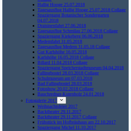
Hallig Hooge 25.07.2018
Tagesausflug Hallig Hooge 25.07.2018 Collage
Spaziergang Botanischer Sondergarten
04.07.2018
Draisinenfahrt 27.06.2018
Tagesausflug Schmilau 27.06.2018 Collage
Spaziergang Kiekeberg 06.06.2018
Medemfahrt 31.05.2018
Tagesausflug Medem 31.05.18 Collage
Gut Karlshöhe 16.05.2018
Karlshöhe 16.05.2018 Collage
Billard 11.04.2018 Collage
Spaziergang Speicherstadtmuseum 04.04.2018
Fallingbostel 28.03.2018 Collage
Schulmuseum am 07.03.2018
Bad Fallingbostel 28.03.2018
Fotoshow 20.02.2018 Collage
Bauchredner-Kutenholz 24.01.2018
Fotogalerie 2017
Weihnachtsfeier 2017
Backtheater 29.11.2017
Backtheater 29.11.2017 Collage
Frühstück im Hofbräuhaus am 22.10.2017
Spaziergang Michel 11.10.2017