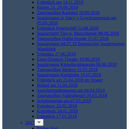
Frühstück am 14.11.2018
Rügen 23.-29.09.2018
Tagesausflug Karlshof 19.09.2018
Spaziergang in Spicy`s Gewürzmuseum am
05.09.2018
Frühstück Feuerschiff 22.08.2018
Spazierfahrt Vier-u. Marschlande 08.08.2018
Tagesausflug Hallig Hooge 25.07.2018
Spaziergang 04.07.18 Botanischer Sondergarten
Wandsbek
Schmilau 27.06.2018
Ernst-Deutsch-Theater 19.06.2018
Spaziergang Kiekebergmuseum 06.06.2018
Tagesausflug Medem 31.05.2018
Spaziergang Karlshöhe 16.05.2018
Frühstück am 25.04.2018 im Vesper
Billard am 11.04.2018
Speicherstadtmuseum am 04.04.2018
Tagesausflug Fallingbostel 28.03.2018
Schulmuseum am 07.03.2018
Fotoshow 20.02.2018
Kutenholz 24.01.2018
Frühstück 17.01.2018
2017
Frohes Fest