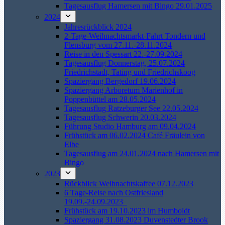
Tagesausflug Hamersen mit Bingo 29.01.2025
2024
Jahresrückblick 2024
2-Tage-Weihnachtsmarkt-Fahrt Tondern und
Flensburg vom 27.11.-28.11.2024
Reise in den Spessart 22.-27.09.2024
Tagesausflug Donnerstag, 25.07.2024
Friedrichstadt, Tating und Friedrichskoog
Spaziergang Bergedorf 19.06.2024
Spaziergang Arboretum Marienhof in
Poppenbüttel am 28.05.2024
Tagesausflug Ratzeburger See 22.05.2024
Tagesausflug Schwerin 20.03.2024
Führung Studio Hamburg am 09.04.2024
Frühstück am 06.02.2024 Café Fräulein von
Elbe
Tagesausflug am 24.01.2024 nach Hamersen mit
Bingo
2023
Rückblick Weihnachtskaffee 07.12.2023
6 Tage-Reise nach Ostfriesland
19.09.-24.09.2023
Frühstück am 19.10.2023 im Humboldt
Spaziergang 31.08.2023 Duvenstedter Brook