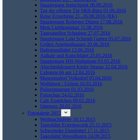
Spaziergang Jenischpark 06.09.2016
Tag der offenen Tür SRB-Büro 01.09.2016
Reise Erzgebirge 21.-26.08.2016 (RK)
Spaziergang Boberger Dünen 17.08.2016
Mein Lieblingsplatz 11.08.2016
Tagesausflug Schaalsee 27.07.2016
Spaziergang Loki Schmidt Garten 05.07.2016
Grillen Amelinghausen 29.06.2016
Hafenrundfahrt 13.06.2016
Aalkate und Kutschfahrt 25.05.2016
Spaziergang HH-Wallanlage 03.05.2016
Abschiedskonzert Kieler Strasse 22.04.2016
Cafeteria 66 am 12.04.2016
Museumsdorf Volksdorf 05.04.2016
Wolfsburg / Uelzen 16.03.2016
Polizeimuseum 01.03.2016
Fotoschau 24.02.2016
Cafe Engelchen 09.02.2016
Sittensen 20.01.2016
Fotogalerie 2015
Weihnachtsfeier 10.12.2015
Tagesfahrt Eckertsworth 25.11.2015
Schweinske Eimsbüttel 17.11.2015
Tagesfahrt Wesselburen 24.09.2015