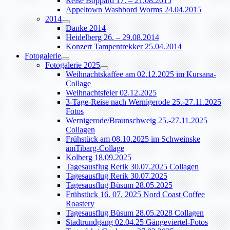
Reise Boppard 17. – 21.08.2015
Appeltown Washbord Worms 24.04.2015
2014
Danke 2014
Heidelberg 26. – 29.08.2014
Konzert Tampentrekker 25.04.2014
Fotogalerie
Fotogalerie 2025
Weihnachtskaffee am 02.12.2025 im Kursana-
Collage
Weihnachtsfeier 02.12.2025
3-Tage-Reise nach Wernigerode 25.-27.11.2025
Fotos
Wernigerode/Braunschweig 25.-27.11.2025
Collagen
Frühstück am 08.10.2025 im Schweinske
amTibarg-Collage
Kolberg 18.09.2025
Tagesausflug Rerik 30.07.2025 Collagen
Tagesausflug Rerik 30.07.2025
Tagesausflug Büsum 28.05.2025
Frühstück 16. 07. 2025 Nord Coast Coffee
Roastery
Tagesausflug Büsum 28.05.2028 Collagen
Stadtrundgang 02.04.25 Gängeviertel-Fotos