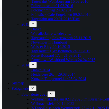
Tagesfahrt Wolfsburg am 16.03.2016
Polizeimuseum 01.03.2016
Fotonachmittag 24.02.2016
Frühstück Cafe Engelchen 09.02.2016
Tagesfahrt am 20.01.2016 Tiste
2015
Danke
Wie alle Jahre wieder …..
Tagesausflug Eckertsworth 25.11.2015
November in Hamburg
Weisser Ring 29.10.2015
Tagesausflug Wesselburen 24.09.2015
Reise Boppard 17. – 21.08.2015
Appeltown Washbord Worms 24.04.2015
2014
Danke 2014
Heidelberg 26. – 29.08.2014
Konzert Tampentrekker 25.04.2014
Sitemap
Fotogalerie
Fotogalerie 2025
Weihnachtskaffee am 02.12.2025 im Kursana-Col
Weihnachtsfeier 02.12.2025
3-Tage-Reise nach Wernigerode 25.-27.11.2025 F