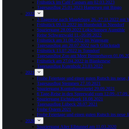
Frühstück im Café Caspars am 02.03.2023
Tagesausflug 25.01.2023 Hamersen mit Bingo
2022
2-Tagereise nach Magdeburg 26.-27.11.2022 mit 
Frühstück 09.11.2022 im Humboldt in Niendorf
Spaziergang 28.09.2022 Lokschuppen Aumühle
Reise Schwarzwald 11.-16.09.2022
Frühstück am 31.08.2022 im Watergate
Tagesausflug am 20.07.2022 nach Glückstadt
Frühstück 13.07.2022 in Tonndorf
Tagesausflug Zoo am Meer Bremerhaven 01.06.2
Frühstück am 27.04.2022 in Blankenese
Tagesausflug Kutenholz 23.03.2022
2021
Frohe Feiertage und einen guten Rutsch ins neue, 
Tagesausflug Stemmen 27.10.2021
Spaziergang Kontorhausviertel 29.09.2021
6 Tage-Reise in den Spreewald vom 12.09.-17.09
Spaziergang Eichtalpark 18.08.2021
Tagesausflug Lübeck 28.07.2021
Frohe Ostern 2021
Frohe Feiertage und einen guten Rutsch ins neue 
2020
Spaziergang Alter Elbtunnel am 11.03.2020