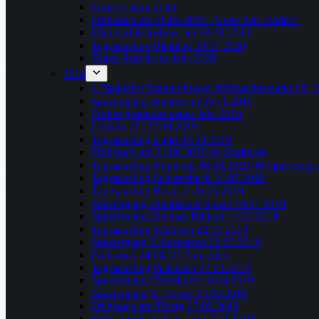
Frohe Ostern 2020
Frühstück am 26.02.2020 „Unter den Linden“
Film und Fotoshow am 08.02.2020
Tagesausflug Rickling 29.01.2020
Guten Rutsch ins Jahr 2020
2019
2-Tagefahrt Braunschweig-Weihnachtsmarkt 28.-2
Spaziergang Bunker am 06.11.2019
Frohes gesundes neues Jahr 2019
Leiwen 22.-27.09.2019
Tagesausflug Eutin 04.09.2019
Frühstück am 21.08.2019 im Stadtpark
Tagesausflug Neuwerk 08.08.2019 40 Jahre Seni
Tagesausflug Scharnebeck 24.07.2019
Tagesausflug Bösdorf 26.06.2019
Spaziergang Bunthäuser Spitze 10.07.2019
Spaziergang Altonaer Balkon 12.06.2019
Tagesausflug Sittensen 22.05.2019
Spaziergang Klövensteen 08.05.2019
Frühstück 24.04.2019 im Alex
Tagesausflug Pattensen 27.03.2019
Spaziergang Uhlenhorst 10.04.2019
Spaziergang St. Georg 13.03.2019
Frühstück am Tibarg 27.02.2019
Film- und Fotoshow am 17.02.2019