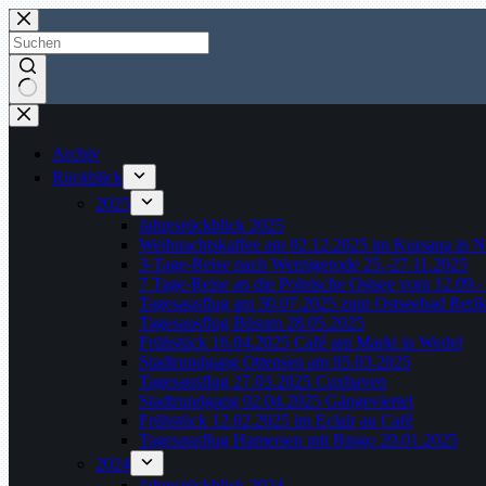
Zum
Inhalt
springen
Keine
Ergebnisse
Archiv
Rückblick
2025
Jahresrückblick 2025
Weihnachtskaffee am 02.12.2025 im Kursana in N
3-Tage-Reise nach Wernigerode 25.-27.11.2025
7 Tage-Reise an die Polnische Ostsee vom 12.09.
Tagesausflug am 30.07.2025 zum Ostseebad Reri
Tagesausflug Büsum 28.05.2025
Frühstück 16.04.2025 Café am Markt in Wedel
Stadtrundgang Ottensen am 05.03.2025
Tagesausflug 27.03.2025 Cuxhaven
Stadtrundgang 02.04.2025 Gängeviertel
Frühstück 12.02.2025 im Eclair au Café
Tagesausflug Hamersen mit Bingo 29.01.2025
2024
Jahresrückblick 2024