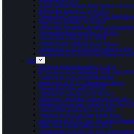
2-Tage-Weihnachtsmarkt-Fahrt Tondern und Flens
Reise in den Spessart 22.-27.09.2024
Tagesausflug Donnerstag, 25.07.2024 Friedrichsta
Spaziergang Bergedorf 19.06.2024
Spaziergang Arboretum Marienhof in Poppenbütte
Tagesausflug Ratzeburger See 22.05.2024
Tagesausflug Schwerin 20.03.2024
Führung Studio Hamburg am 09.04.2024
Frühstück am 06.02.2024 Café Fräulein von Elbe
Tagesausflug am 24.01.2024 nach Hamersen mit 
2023
Rückblick Weihnachtskaffee 07.12.2023
6 Tage-Reise nach Ostfriesland 19.09.-24.09.202
Frühstück am 19.10.2023 im Humboldt
Spaziergang 31.08.2023 Duvenstedter Brook
Tagesausflug Weser am 25.07.2023
Frühstück im Cafe May am 01.08.2023
Spaziergang Ohlsdorfer Friedhof am 20.07.2023
Stadtkreuzfahrt mit dem HafenCity River Bus 22.
Tagesausflug Lauenburg am 31.05.2023
Frühstück am 10.05.2023 bei Bobby Reich
Spaziergang 04.05.2023 zum Innocentia-/Alsterpa
Spaziergang Speicherstadt 26.04.2023
Tagesausflug 27.03.2023 Sea Life Timmendorfer 