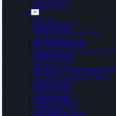
Kutenholz 24.01.2018
Frühstück 17.01.2018
2017
Frohes Fest
Weihnachtskaffee 07.12.2017
Backtheater 29.11.2017
Frühstück im Hofbräuhaus am 22.10.2017
Michel am 11.10.2017
Steinhuder Meer am 20.09.2017
Reise in die Pfalz 03.-09.09.2017
Frühstück 16.08.2017 um 10.00 Uhr mit Plaza-Bes
Kappeln am 26.07.2017
Boßeltour am 28.06.2017
Alsterfahrt am 12.07.2017
Spaziergang 07.06.2017 Außenmühlenteich Harbu
Papenburg mit Meyer Werft am 24.05.2017
Spaziergang Hirschpark Blankenese 10.05.2017
Frühstück am 19.04.2017
Spielen am 11.04.2017
Kaltehofe am 05.04.2017
Nordfriesland im März
Spielenachmittag 14.03.2017
Ballinstadt am 08.03.2017
Fotonachmittag am 23.02.2017
Spielenachmittag am 14.02.2017