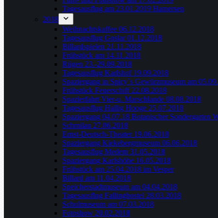
Tagesausflug am 23.01.2019 Hamersen
2018
Weihnachtskaffee 06.12.2018
Tagesausflug Goslar 01.12.2018
Billardspielen 21.11.2018
Frühstück am 14.11.2018
Rügen 23.-29.09.2018
Tagesausflug Karlshof 19.09.2018
Spaziergang in Spicy`s Gewürzmuseum am 05.09
Frühstück Feuerschiff 22.08.2018
Spazierfahrt Vier-u. Marschlande 08.08.2018
Tagesausflug Hallig Hooge 25.07.2018
Spaziergang 04.07.18 Botanischer Sondergarten 
Schmilau 27.06.2018
Ernst-Deutsch-Theater 19.06.2018
Spaziergang Kiekebergmuseum 06.06.2018
Tagesausflug Medem 31.05.2018
Spaziergang Karlshöhe 16.05.2018
Frühstück am 25.04.2018 im Vesper
Billard am 11.04.2018
Speicherstadtmuseum am 04.04.2018
Tagesausflug Fallingbostel 28.03.2018
Schulmuseum am 07.03.2018
Fotoshow 20.02.2018