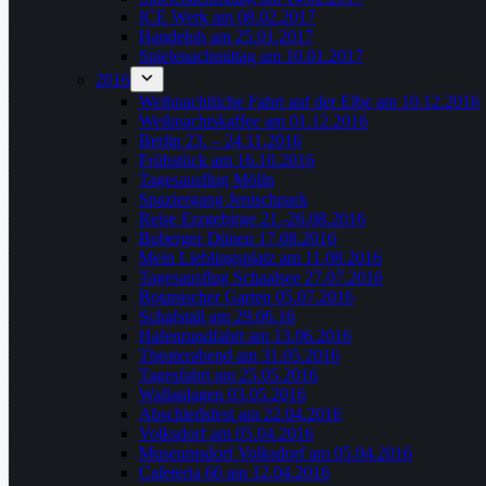
ICE Werk am 08.02.2017
Handeloh am 25.01.2017
Spielenachmittag am 10.01.2017
2016
Weihnachtliche Fahrt auf der Elbe am 10.12.2016
Weihnachtskaffee am 01.12.2016
Berlin 23. – 24.11.2016
Frühstück am 16.10.2016
Tagesausflug Mölln
Spaziergang Jenischpark
Reise Erzgebirge 21.-26.08.2016
Boberger Dünen 17.08.2016
Mein Lieblingsplatz am 11.08.2016
Tagesausflug Schaalsee 27.07.2016
Botanischer Garten 05.07.2016
Schafstall am 29.06.16
Hafenrundfahrt am 13.06.2016
Theaterabend am 31.05.2016
Tagesfahrt am 25.05.2016
Wallanlagen 03.05.2016
Abschiedsfest am 22.04.2016
Volksdorf am 05.04.2016
Museumsdorf Volksdorf am 05.04.2016
Cafeteria 66 am 12.04.2016